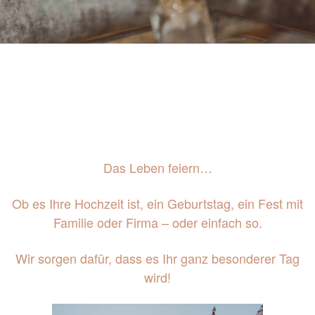
FEIERN | HOCHZEIT
EVENTS
KARRIERE
HISTORIE
KONTAKT
PRESSE
Das Leben feiern…
Ob es Ihre Hochzeit ist, ein Geburtstag, ein Fest mit
TISCH RESERVIEREN
ZIMMER BUCHEN
Familie oder Firma – oder einfach so.
Wir sorgen dafür, dass es Ihr ganz besonderer Tag
wird!