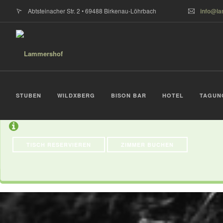
Abtsteinacher Str. 2 • 69488 Birkenau-Löhrbach
info@l
STUBEN & Terr
STUBEN
WILDXBERG
BISON BAR
HOTEL
TAGUN
TISCH RESERVIEREN
ZIMMER BUCHEN