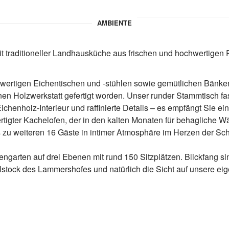
AMBIENTE
t traditioneller Landhausküche aus frischen und hochwertigen 
ertigen Eichentischen und -stühlen sowie gemütlichen Bänken
n Holzwerkstatt gefertigt worden. Unser runder Stammtisch fass
chenholz-Interieur und raffinierte Details – es empfängt Sie ei
rtigter Kachelofen, der in den kalten Monaten für behagliche W
is zu weiteren 16 Gäste in intimer Atmosphäre im Herzen der S
ngarten auf drei Ebenen mit rund 150 Sitzplätzen. Blickfang s
lstock des Lammershofes und natürlich die Sicht auf unsere eig