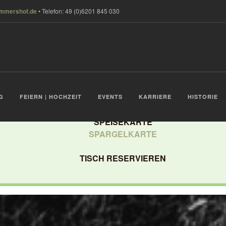
ammershof.de
• Telefon: 49 (0)6201 845 030
assengarten: täglich geöffnet ab 17:30 Uhr, Wochenende und 
Montags: Bison-Burger-Tag
G
FEIERN | HOCHZEIT
EVENTS
KARRIERE
HISTORIE
SPEISEKARTE
SPARGELKARTE
TISCH RESERVIEREN